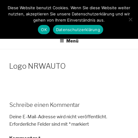
Zum
Diese Website benutzt Cookies. Wenn Sie diese Website weiter
Inhalt
nutzten, akzeptieren Sie unsere Datenschutzerklärung und wir
AUTOTEILE VON A-Z
springen
gehen von Ihrem Einverständnis aus.
Original Marken Ersatzteile zu fairen Preisen
OK
Datenschutzerklärung
Menü
Logo NRWAUTO
Schreibe einen Kommentar
Deine E-Mail-Adresse wird nicht veröffentlicht.
Erforderliche Felder sind mit
*
markiert